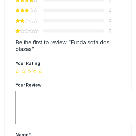
0
0
0
Be the first to review “Funda sofá dos
plazas”
Your Rating
Your Review
Name
*