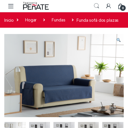
0
Inicio
Hogar
Fundas
Funda sofá dos plazas