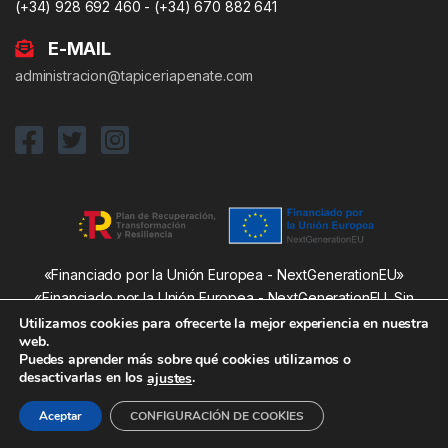
(+34) 928 692 460 - (+34) 670 882 641
E-MAIL
administracion@tapiceriapenate.com
«Financiado por la Unión Europea - NextGenerationEU»
«Financiado por la Unión Europea - NextGenerationEU. Sin
embargo, los puntos de vista y las opiniones expresadas son
Utilizamos cookies para ofrecerte la mejor experiencia en nuestra
web.
únicamente los del autor o autores y no reflejan necesariamente
Puedes aprender más sobre qué cookies utilizamos o
los de la Unión Europea o la Comisión Europea. Ni la Unión
desactivarlas en los
.
ajustes
Europea ni la Comisión Europea pueden ser consideradas
responsables de las mismas»
Aceptar
CONFIGURACIÓN DE COOKIES