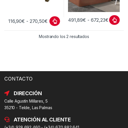
491,89
€
-
672,23
€
116,90
€
-
270,50
€
Mostrando los 2 resultados
CONTACTO
DIRECCIÓN
Calle Agustín Millares, 5
35210 - Telde, Las Palmas
ATENCIÓN AL CLIENTE
(+34) 928 692 460 - (+34) 670 882 641