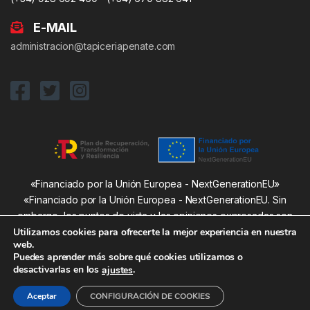
E-MAIL
administracion@tapiceriapenate.com
«Financiado por la Unión Europea - NextGenerationEU»
«Financiado por la Unión Europea - NextGenerationEU. Sin
embargo, los puntos de vista y las opiniones expresadas son
únicamente los del autor o autores y no reflejan necesariamente
Utilizamos cookies para ofrecerte la mejor experiencia en nuestra
web.
los de la Unión Europea o la Comisión Europea. Ni la Unión
Puedes aprender más sobre qué cookies utilizamos o
Europea ni la Comisión Europea pueden ser consideradas
desactivarlas en los
.
ajustes
responsables de las mismas»
Aceptar
CONFIGURACIÓN DE COOKIES