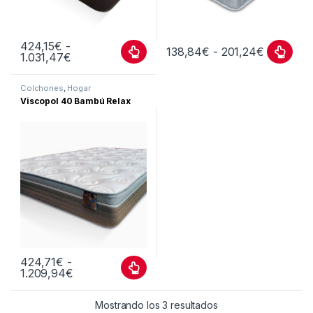
424,15
€
-
138,84
€
-
201,24
€
1.031,47
€
Colchones
,
Hogar
Viscopol 40 Bambú Relax
424,71
€
-
1.209,94
€
Mostrando los 3 resultados